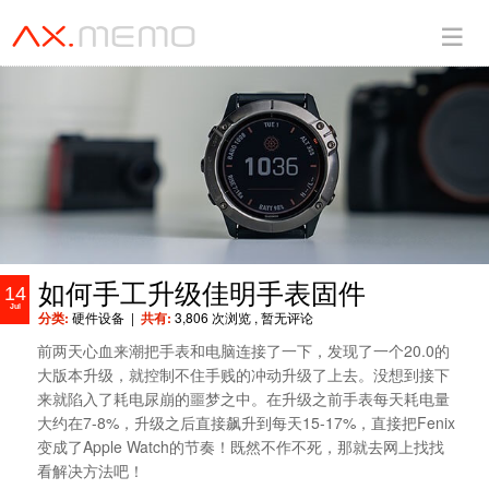
如何手工升级佳明手表固件
14
Jul
分类:
硬件设备
|
共有:
3,806 次浏览
, 暂无评论
前两天心血来潮把手表和电脑连接了一下，发现了一个20.0的
大版本升级，就控制不住手贱的冲动升级了上去。没想到接下
来就陷入了耗电尿崩的噩梦之中。在升级之前手表每天耗电量
大约在7-8%，升级之后直接飙升到每天15-17%，直接把Fenix
变成了Apple Watch的节奏！既然不作不死，那就去网上找找
看解决方法吧！