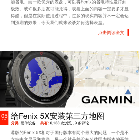
加省电。而一款优秀的表盘，可以将Fenix的省电特性发挥到
极致。或许很多朋友可能觉得，表盘上面的内容一定要多才显
得酷，但是在实际使用过程中，过多的现实内容并不一定会达
到预期的效果，今天我们就来谈谈如何选择表盘。
点击阅读全文
给Fenix 5X安装第三方地图
05
Oct
分类:
硬件设备
|
共有:
6,138 次浏览
, 9 条评论
港版的Fenix 5X相对于国行版本有两个最大的问题，一个是不
支持中文显示和推送，另一个就是并没有装载国内版本的高德