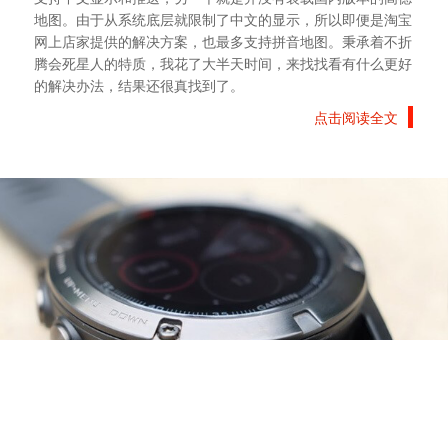
地图。由于从系统底层就限制了中文的显示，所以即便是淘宝
网上店家提供的解决方案，也最多支持拼音地图。秉承着不折
腾会死星人的特质，我花了大半天时间，来找找看有什么更好
的解决办法，结果还很真找到了。
点击阅读全文
最终我选择了Fenix 5X
05
Oct
分类:
硬件设备
|
共有:
858 次浏览
, 暂无评论
现在智能手表基本已经分化成为了三大阵营，一个是苹果的