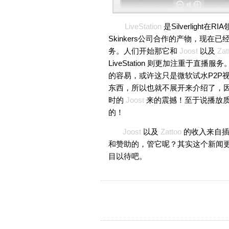
LiveStation
是Silverlig
Skinkers公司合作的产物，现在已经
务。人们开始那它和
Joost
以及
Zat
LiveStation 则更加注重于
的容易，或许这只是微软试水P2P
东西，所以也就不展开来介绍了，
时的
Joost
来的震撼！至于说播放
的！
Joost
以及
Zattoo
的收入来自
和赞助的，管它呢？其实这个新闻更大的
目以待吧。