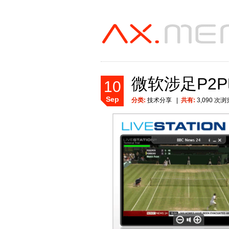
微软涉足P2P电视
10
Sep
分类:
技术分享
|
共有:
3,090 次浏