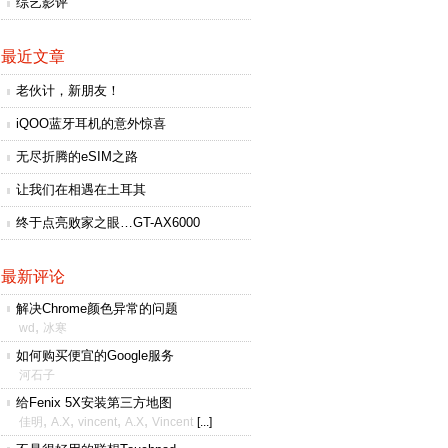
综艺影评
最近文章
老伙计，新朋友！
iQOO蓝牙耳机的意外惊喜
无尽折腾的eSIM之路
让我们在相遇在土耳其
终于点亮败家之眼…GT-AX6000
最新评论
解决Chrome颜色异常的问题
,
wd
冰寒
如何购买便宜的Google服务
河石子
给Fenix 5X安装第三方地图
,
,
,
,
佳明
A.X
vincent
A.X
Vincent
[...]