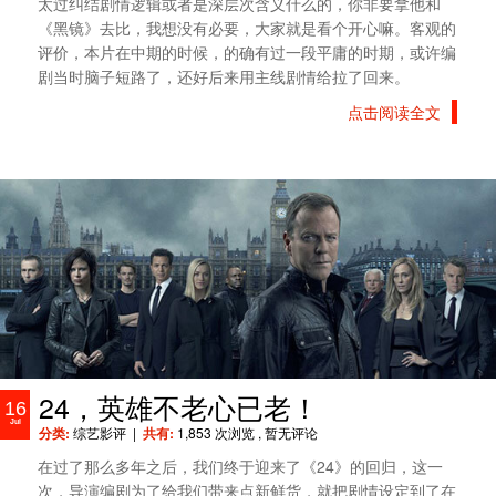
太过纠结剧情逻辑或者是深层次含义什么的，你非要拿他和
《黑镜》去比，我想没有必要，大家就是看个开心嘛。客观的
评价，本片在中期的时候，的确有过一段平庸的时期，或许编
剧当时脑子短路了，还好后来用主线剧情给拉了回来。
点击阅读全文
24，英雄不老心已老！
16
Jul
分类:
综艺影评
|
共有:
1,853 次浏览
, 暂无评论
在过了那么多年之后，我们终于迎来了《24》的回归，这一
次，导演编剧为了给我们带来点新鲜货，就把剧情设定到了在