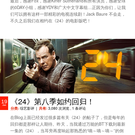
最后，感谢Fox，感谢Kirfer Sutherland和所有演员，感谢全球
的0DAY小组，感谢YDY和广大中文字幕组…正因为你们，让我
们可以拥有这样一部精彩的电视连续剧！Jack Baure 不会走，
不久之后我们在相约在《24》的电影版吧！
《24》第八季如约回归！
19
Jan
分类:
综艺影评
|
共有:
3,080 次浏览
, 1 条评论
在Blog上面已经发过很多篇有关《24》的帖子了，但是每年的
回归都是那样让人期待。昨天，当我通过万能的BT下载到最新
一集的《24》，当耳旁再度响起那熟悉的“嘀～嘀～嘀～”的倒