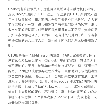
Chole的老公被裁员了，这也符合最近全球金融危机的剧情，
所以Chole又回到了CTU，这是一个全新的CTU，新的黑人领
导善于玩弄权势，和之前的几任领导都是不同风格的。CTU有
了很高级的办公室，但是却没有了当年我们熟悉的铃声，那是
多么久远的记忆啊～对于新环境她明显有些不适应，焦虑症又
开始有点发作起来了。新的CTU还有帅气的外勤，和一个有着
神秘过往的美女工作人员，她和那个帅气的外勤应该要结婚了
吧。
CTU很快揭开了刺杀Hasson的阴谋，但是大家都知道，阴谋
没有这么容易被揭穿的，Chole觉得里面有蹊跷，但是黑人主
管不听她的。于是，她请Jack帮忙她来证明这一切，证明她的
能力。Jack已经决意放弃过往的生活，虽然他内心依然抱着拯
救全世界的愿望。他还是走了，当然如果故事这样发展下去就
没戏了，关键时刻Kim出现，说服Jack，让他按自己的内心的
想法去做，也就是所谓的Follow your heart。每次Kim出现，
都会打来大规模的死伤，不知道这一季，被Kim害死的人优势
谁呢？不管怎样，Kim最终说服了Jack留下来，完成他这一天
所要拯救美国的任务。