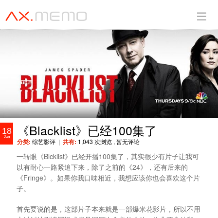
《Blacklist》已经100集了
18
Jan
分类:
综艺影评
|
共有:
1,043 次浏览
, 暂无评论
一转眼《Blcklist》已经开播100集了，其实很少有片子让我可
以有耐心一路紧追下来，除了之前的《24》，还有后来的
《Fringe》。如果你我口味相近，我想应该你也会喜欢这个片
子。
首先要说的是，这部片子本来就是一部爆米花影片，所以不用