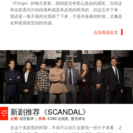
《Fringe》的每次更新，我倒是没有那么急迫的感觉，当然这
和全剧系列片的段落构成是有必然的联系的，但这五年下来，
我还是一集不落的全部跟了下来，于是在落幕的时候，总像是
在和老朋友告别的伤感。
点击阅读全文
新剧推荐《SCANDAL》
25
Apr
分类:
综艺影评
|
共有:
3,090 次浏览
, 暂无评论
在这个美剧荒的时期，不得不让自己去新找一些片子来看，之