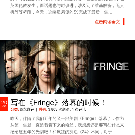
英国伦敦发生，而话题也与时俱进，涉及到了维基解密，无人
机等等桥段，今天，这略显局促的S9完成了最后一集…
点击阅读全文
写在《Fringe》落幕的时候！
20
Jan
分类:
综艺影评
|
共有:
3,803 次浏览
, 1 条评论
昨天，伴随了我们五年的又一部美剧《Fringe》落幕了，作为
从第一集就一直追着看下来的粉丝，我想想还是要写些什么来
纪念这五年的光阴吧！和疯狂的痴迷《24》不同，对于