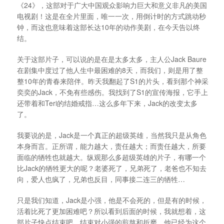
《24》，这部对于广大中国观众影响力巨大和意义非凡的美国
电视剧！这是在全片里面，唯一一次，用倒计时的方式跳动秒
钟，而这也意味着这部长达10年的动作美剧，在今天告以终
结。
关于这部片子，可以说的是在是太多太多，主人公Jack Baure
在剧集中度过了他人生中最困难的8天，而我们，则是用了整
整10年的青春来陪伴。昨天我翻起了S1的片头，看到那个神采
奕奕的Jack，不免有些感伤。我找到了S1的宣传海报，它手上
还带着和Teri的结婚戒指…这么多年下来，Jack的改变太多
了。
我要说的是，Jack是一个真正的超级英雄，当然我只是从角色
本身而言。正所谓，能力越大，责任越大；而责任越大，所要
面临的牺牲也就越大。纵观那么多超级英雄的片子，有哪一个
比Jack的牺牲更大的呢？老婆死了，兄弟死了，老爸也不知去
向，爱人也疯了，兄弟也反目，同事接二连三的牺牲…
只是我们知道，Jack是小强，他是不会死的，但是有的时候，
活着比死了更加困难吧？所以看到后面的时候，我就想着，这
部片子快点结束吧，结束对小强的煎熬和折磨。他已经为这个