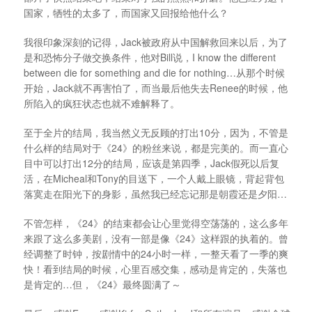
国家，牺牲的太多了，而国家又回报给他什么？
我很印象深刻的记得，Jack被政府从中国解救回来以后，为了
是和恐怖分子做交换条件，他对Bill说，I know the different
between die for something and die for nothing…从那个时候
开始，Jack就不再害怕了，而当最后他失去Renee的时候，他
所陷入的疯狂状态也就不难解释了。
至于全片的结局，我当然义无反顾的打出10分，因为，不管是
什么样的结局对于《24》的粉丝来说，都是完美的。而一直心
目中可以打出12分的结局，应该是第四季，Jack假死以后复
活，在Micheal和Tony的目送下，一个人戴上眼镜，背起背包
落寞走在阳光下的身影，虽然我已经忘记那是朝霞还是夕阳…
不管怎样，《24》的结束都会让心里觉得空荡荡的，这么多年
来跟了这么多美剧，没有一部是像《24》这样跟的执着的。曾
经调整了时钟，按剧情中的24小时一样，一整天看了一季的爽
快！看到结局的时候，心里百感交集，感动是肯定的，失落也
是肯定的…但，《24》最终圆满了～