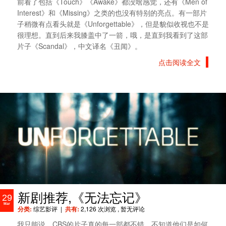
前看了包括《Touch》《Awake》都没啥感觉，还有《Men of
Interest》和《Missing》之类的也没有特别的亮点。有一部片
子稍微有点看头就是《Unforgettable》，但是貌似收视也不是
很理想。直到后来我膝盖中了一箭，哦，是直到我看到了这部
片子《Scandal》，中文译名《丑闻》。
点击阅读全文
新剧推荐,《无法忘记》
29
Mar
分类:
综艺影评
|
共有:
2,126 次浏览
, 暂无评论
我只能说，CBS的片子真的每一部都不错，不知道他们是如何