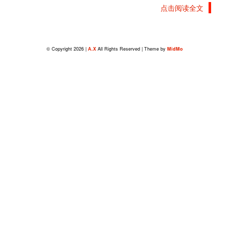
点击阅读全文
© Copyright 2026 |
A.X
All Rights Reserved | Theme by
MidMo