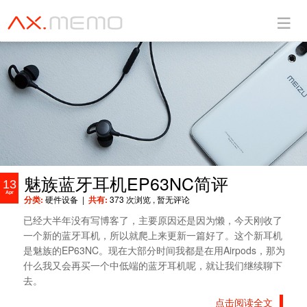
魅族蓝牙耳机EP63NC简评
13
Apr
分类:
硬件设备
|
共有:
373 次浏览
, 暂无评论
已经大半年没有写博客了，主要原因还是因为懒，今天刚收了
一个新的蓝牙耳机，所以就爬上来更新一篇好了。这个新耳机
是魅族的EP63NC。现在大部分时间我都是在用Airpods，那为
什么我又会再买一个中低端的蓝牙耳机呢，就让我们继续聊下
去。
点击阅读全文