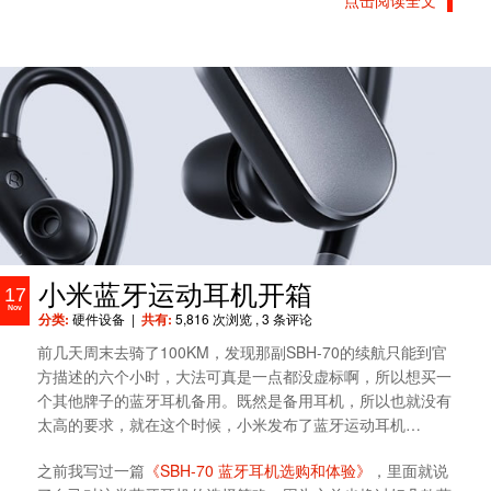
点击阅读全文
小米蓝牙运动耳机开箱
17
Nov
分类:
硬件设备
|
共有:
5,816 次浏览
, 3 条评论
前几天周末去骑了100KM，发现那副SBH-70的续航只能到官
方描述的六个小时，大法可真是一点都没虚标啊，所以想买一
个其他牌子的蓝牙耳机备用。既然是备用耳机，所以也就没有
太高的要求，就在这个时候，小米发布了蓝牙运动耳机…
之前我写过一篇
《SBH-70 蓝牙耳机选购和体验》
，里面就说