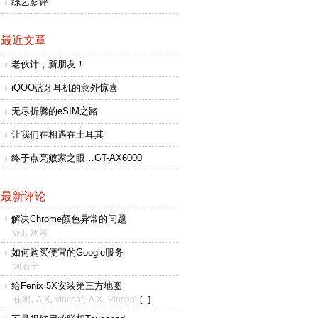
综艺影评
最近文章
老伙计，新朋友！
iQOO蓝牙耳机的意外惊喜
无尽折腾的eSIM之路
让我们在相遇在土耳其
终于点亮败家之眼…GT-AX6000
最新评论
解决Chrome颜色异常的问题
,
wd
冰寒
如何购买便宜的Google服务
河石子
给Fenix 5X安装第三方地图
,
,
,
,
佳明
A.X
vincent
A.X
Vincent
[...]