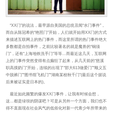
“XX门”的说法，最早源自美国的总统丑闻“水门事件”，
而自从陈冠希的“艳照门”开始，人们就开始用XX门的方式
来描述互联网上的热门事件，而这里所谓的热门事件绝大
多数都是自拍事件，之前比较著名的就是魔兽的“铜须
门”，还有“上海地铁洗手门”等等…而最近这几天，互联网
上的门事件突然变得有点癫狂了起来，从几天前的“慈溪
职高摸奶门”开始，连续的出现了“邯大613做爱门”“顺义五
中脱裤门”“图书馆飞机门”“湖南某校秋千门”(最后这个据说
后来被证实是日本的)。
最近如此频繁的爆发XX门事件，让我有时候会想，
这…都是绿坝的阴谋吧？可是从另外一个方面，我们也不
得不直面现在社会风气的低俗化对新一代青少年所带来的