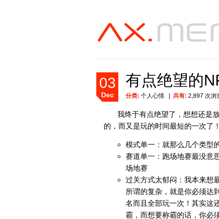
有点绝望的NF
03
Dec
分类:
个人心情
|
共有:
2,897 次浏
我终于有点绝望了，想想还是放
的，而又是玩的时间最短的一次了
模式单一：就那么几个类型
赛道单一：跑场地赛最没意
场地赛
过关方式太郁闷：我本来想
所谓的复杂，就是你必须达
名而且全部玩一次！其实这
霸，而想要称霸的话，你必