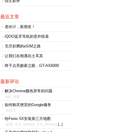
综艺影评
最近文章
老伙计，新朋友！
iQOO蓝牙耳机的意外惊喜
无尽折腾的eSIM之路
让我们在相遇在土耳其
终于点亮败家之眼…GT-AX6000
最新评论
解决Chrome颜色异常的问题
,
wd
冰寒
如何购买便宜的Google服务
河石子
给Fenix 5X安装第三方地图
,
,
,
,
佳明
A.X
vincent
A.X
Vincent
[...]