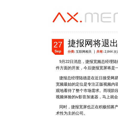
捷报网将退
27
Sep
分类:
互联网相关
|
共有:
2,844 
9月22日消息，捷报宽频总经理
件方面的开发，今后捷报宽屏将是
捷报总经理陆德是在近日接受网易
宽频最始的定位是专注正版视频内
观地看待了整个市场需求。而现阶
视频体验的iv影音加速器，马上就
同时，捷报宽屏也正在积极招募
术性为主的公司。