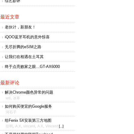
综艺影评
最近文章
老伙计，新朋友！
iQOO蓝牙耳机的意外惊喜
无尽折腾的eSIM之路
让我们在相遇在土耳其
终于点亮败家之眼…GT-AX6000
最新评论
解决Chrome颜色异常的问题
,
wd
冰寒
如何购买便宜的Google服务
河石子
给Fenix 5X安装第三方地图
,
,
,
,
佳明
A.X
vincent
A.X
Vincent
[...]