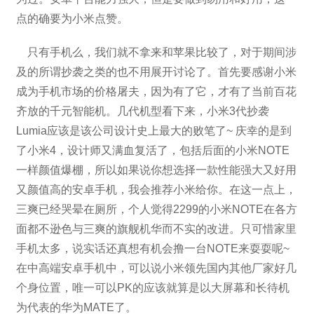
点的确要为小米点赞。
只有手机么，我们就不拿来和苹果比较了，对于期间涉
及的所谓抄袭之类的也不用展开讨论了。首先要感谢小米
成为手机市场的价格屠夫，因为有了它，才有了当前百花
齐放的千元智能机。几代机型看下来，小米3代抄袭
Lumia应该是该公司设计史上最大的败笔了~ 庆幸的是到
了小米4，设计师又满血复活了，包括后面的小米NOTE
一样颜值爆棚，所以如果说你想选择一款性能强大又好用
又颜值高的安卓手机，我会推荐小米给你。在这一点上，
三爽已经哭晕在厕所，个人觉得2299的小米NOTE在各方
面都不逊色与三爽的旗舰机华而不实的改进。只可惜家里
手机太多，说实话还真想有机会撸一台NOTE来耍耍呢~
在中高端安卓手机中，可以说小米领先国内其他厂家好几
个身位置，唯一可以PK的应该就算是以大屏幕和长待机
为代表的华为MATE了。