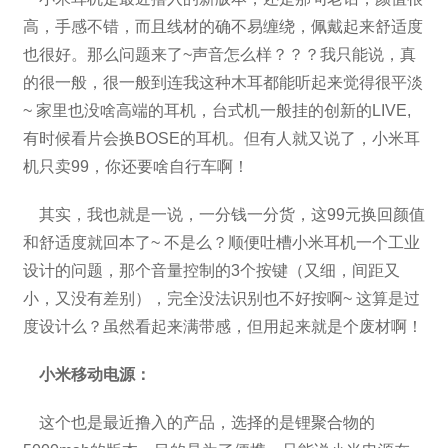
高，手感不错，而且线材的确不易缠绕，佩戴起来舒适度
也很好。那么问题来了~声音怎么样？？？我只能说，真
的很一般，很一般到连我这种木耳都能听起来觉得很平淡
~ 家里也没啥高端的耳机，台式机一般挂的创新的LIVE,
有时候看片会换BOSE的耳机。但有人就又说了，小米耳
机只卖99，你还要啥自行车啊！
其实，我也就是一说，一分钱一分货，这99元换回颜值
和舒适度就回本了~ 不是么？顺便吐槽小米耳机一个工业
设计的问题，那个音量控制的3个按键（又细，间距又
小，又没有差别），完全没法识别也不好按啊~ 这算是过
度设计么？虽然看起来满带感，但用起来就是个废材啊！
小米移动电源：
这个也是最近撸入的产品，选择的是锂聚合物的