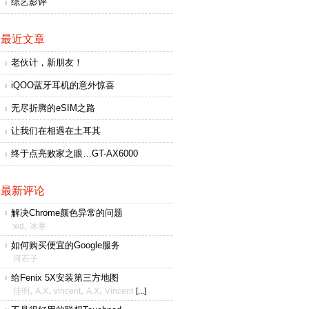
综艺影评
最近文章
老伙计，新朋友！
iQOO蓝牙耳机的意外惊喜
无尽折腾的eSIM之路
让我们在相遇在土耳其
终于点亮败家之眼…GT-AX6000
最新评论
解决Chrome颜色异常的问题
,
wd
冰寒
如何购买便宜的Google服务
河石子
给Fenix 5X安装第三方地图
,
,
,
,
佳明
A.X
vincent
A.X
Vincent
[...]