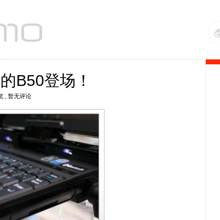
的B50登场！
览
, 暂无评论