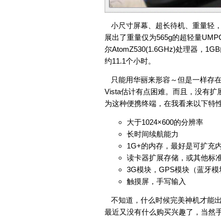
小尺寸屏幕、超长待机、重量轻
展出了重量仅为565g的超轻量UMPC“L
尔AtomZ530(1.6GHz)处理
约11.1个小时。
只能用华丽来形容～但是一样存
Vista估计有点困难。而且，没有
为这种便携终端，在我看来以下特
大于1024×600的分辨率
长时间续航能力
1G+的内存，最好是可扩充
读卡器扩展存储，或其他标
3G模块，GPS模块（蓝牙
触摸屏，手写输入
不知道，什么时候完美神机才能出
最近又没有什么购买兴趣了，当然