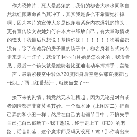
作为恐怖片，死人是必须的，我们的柳岩大咪咪同学自
然就红颜薄命首当其冲了，其实我是多么不希望她挂掉
啊，因为本片的宣传大多是她穿着紧身内衣爆乳的镜头，
更有宣传软文说她如何在本片中释放自己，有大量激情戏
的镜头！我最后只想说！基情你妹！！！！！！啥看点都
没有，除了在诡异的房子里的镜子中，柳岩身着各式内衣
走来走去一阵子，就没了啊~~而且她是怎么死的，我没看
见，最后一个镜头就是她骑着比亚迪电动车挥挥手，轰隆
一声，最后紧接空中转体720度团身后空翻头部直接着地
~她吐了两口红番茄汁，就便当去了~~
接下来的剧情，我竟然无从吐槽起，因为无论是对白或
者剧情都是非常莫名其妙。一个魔术师（上图左二）把自
己弄的和小丑一样，然后在自己的电锯节目中，不慎失手
自己把自己截断了~ 我正想说，终于走上了《FD》的老
路，话音刚落，这个魔术师尼玛又没死！擦！那你喷出来