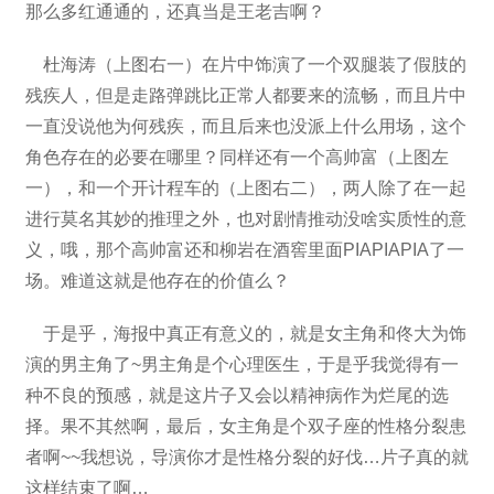
那么多红通通的，还真当是王老吉啊？
杜海涛（上图右一）在片中饰演了一个双腿装了假肢的
残疾人，但是走路弹跳比正常人都要来的流畅，而且片中
一直没说他为何残疾，而且后来也没派上什么用场，这个
角色存在的必要在哪里？同样还有一个高帅富（上图左
一），和一个开计程车的（上图右二），两人除了在一起
进行莫名其妙的推理之外，也对剧情推动没啥实质性的意
义，哦，那个高帅富还和柳岩在酒窖里面PIAPIAPIA了一
场。难道这就是他存在的价值么？
于是乎，海报中真正有意义的，就是女主角和佟大为饰
演的男主角了~男主角是个心理医生，于是乎我觉得有一
种不良的预感，就是这片子又会以精神病作为烂尾的选
择。果不其然啊，最后，女主角是个双子座的性格分裂患
者啊~~我想说，导演你才是性格分裂的好伐…片子真的就
这样结束了啊…