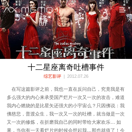
十二星座离奇吐槽事件
综艺影评
| 2012.07.26
在写这篇影评之前，我也一直在反问自己，究竟我是有
多么强大的内心来承受国产烂片一次又一次的攻击，难道
我内心燃烧的是比星矢还强大的小宇宙么？只因佛说：我
佛慈悲，普渡众生，我一次又一次的吐槽，就当做是一次
又一次的修炼，在折磨我自己的同时带给大家欢乐… 如
果，当你有一天看烂片的时候会想起我…那也就值了！今