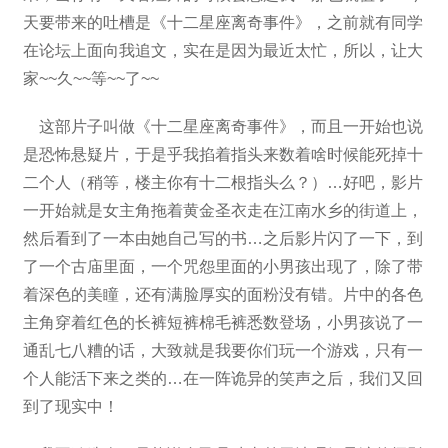
天要带来的吐槽是《十二星座离奇事件》，之前就有同学
在论坛上面向我追文，实在是因为最近太忙，所以，让大
家~~久~~等~~了~~
这部片子叫做《十二星座离奇事件》，而且一开始也说
是恐怖悬疑片，于是乎我掐着指头来数着啥时候能死掉十
二个人（稍等，楼主你有十二根指头么？）…好吧，影片
一开始就是女主角拖着黄金圣衣走在江南水乡的街道上，
然后看到了一本由她自己写的书…之后影片闪了一下，到
了一个古庙里面，一个咒怨里面的小男孩出现了，除了带
着深色的美瞳，还有满脸厚实的面粉没有错。片中的各色
主角穿着红色的长裤短裤棉毛裤悉数登场，小男孩说了一
通乱七八糟的话，大致就是我要你们玩一个游戏，只有一
个人能活下来之类的…在一阵诡异的笑声之后，我们又回
到了现实中！