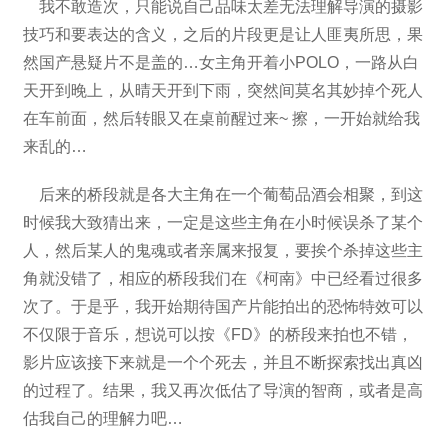
我不敢造次，只能说自己品味太差无法理解导演的摄影
技巧和要表达的含义，之后的片段更是让人匪夷所思，果
然国产悬疑片不是盖的…女主角开着小POLO，一路从白
天开到晚上，从晴天开到下雨，突然间莫名其妙掉个死人
在车前面，然后转眼又在桌前醒过来~ 擦，一开始就给我
来乱的…
后来的桥段就是各大主角在一个葡萄品酒会相聚，到这
时候我大致猜出来，一定是这些主角在小时候误杀了某个
人，然后某人的鬼魂或者亲属来报复，要挨个杀掉这些主
角就没错了，相应的桥段我们在《柯南》中已经看过很多
次了。于是乎，我开始期待国产片能拍出的恐怖特效可以
不仅限于音乐，想说可以按《FD》的桥段来拍也不错，
影片应该接下来就是一个个死去，并且不断探索找出真凶
的过程了。结果，我又再次低估了导演的智商，或者是高
估我自己的理解力吧…