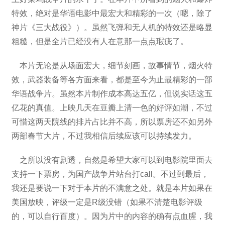
特效，绝对是华语电影中最宏大和精彩的一次（嗯，除了
神片《三大战役》）。虽然飞弹和无人机的特效还是略显
粗糙，但是全片已经没有人在意那一点点瑕疵了。
本片无论是从场面宏大，细节刻画，故事情节，烟火特
效，武器装备等各方面来看，都是至今为止最精彩的一部
华语战争片。虽然本片制作成本高达五亿，但说实话这五
亿花的真值。上映几天在豆瓣上清一色的好评如潮，不过
可惜这两天院线的排片占比并不高，所以票房还不如另外
两部春节大片，不过我相信后续应该可以持续发力。
之所以没有剧透，自然是希望大家可以到电影院里面去
支持一下票房，为国产战争片站台打call。不过到最后，
我还是要说一下对于本片的不满意之处。就是本片如果在
美国放映，评级一定是R级没错（如果不清楚电影评级
的，可以自行百度）。因为片中的内容的确有点血腥，我