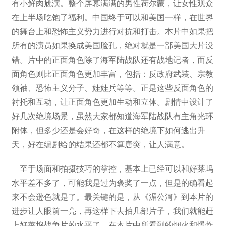
有小鲜肉尬演。整个屏幕满满的男性荷尔蒙，让女性观众
在上半场吃饱了福利。中国终于可以和美国一样，在世界
的舞台上和恐怖主义势力进行对抗和打击。本片中如果把
所有的演员如果换成美国脸孔，绝对就是一部美国大片没
错。片中的正面角色除了海军陆战队还有战地记者，而反
面角色则比正面角色更加丰富，包括：反政府武装、宗教
领袖、恐怖主义分子、娃娃兵等等。正是这些反面角色的
衬托和互动，让正面角色更加生动和立体。剧情中设计了
好几次绝境场景，虽然大家都知道海军陆战队有主角光环
附体，但多少还是会好奇，在这样的绝境下如何逃出升
天，好在编剧给的结果还都不算唐突，让人满意。
至于场面和拍摄技巧的掌控，基本上已经可以和好莱坞
水平差不多了，可能我是过为褒奖了一点，但是的确看起
来不会逊色就是了。最关键的是，从《湄公河》到本片的
进步让人眼前一亮，再这样下去拍几部片子，我们就能赶
上好莱坞战争片的水平了。在本片中所看到的烟火和爆炸