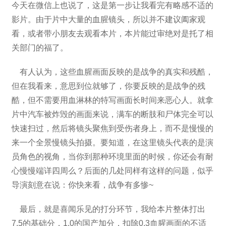
今天在微信上也说了，这是第一步让我看完有略感不适的
影片。由于片中大量的血腥镜头，所以并不建议阖家观
看，或者带小朋友去观看本片，本片能过审绝对是托了相
关部门的福了。
有人认为，这些血腥画面反映的是战争的真实和残酷，
但在我看来，意思到位就够了，你要反映的是战争的残
酷，但不需要用血淋林的特写画面长时间来恶心人。就拿
片中汽车被炸毁的画面来说，满车的断肢和尸体完全可以
快速扫过，然后将镜头聚焦到受伤者身上，而不是慢慢的
来一个全景慢镜头拍摄。要知道，在这里镜头代表的是演
员角色的视角，当你到那种环境里面的时候，你还会有耐
心慢慢端详四周么？后面的几处同样有这样的问题，似乎
导演刻意在说：你快来看，战争有多惨~
最后，就是喜闻乐见的打分环节，我给本片整体打出
7.5的基础分，1.0的国产加分，扣除0.3血腥画面的不适