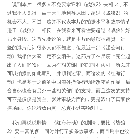
说到本片，很多人不免要拿它和《战狼2》去相比，不
过我个人觉得，由于天时地利等原因，超过《战狼2》的
机会不大。不过，这并不代表本片的拍摄水平和故事情节
逊于《战狼》，相反，在我看来可看性要超过《战狼》好
几个身段。这首先要说的，就是本片的导演林超贤。远一
些的港片估计很多人都不知道，但最近一部《湄公河行
动》我相信大家一定不会陌生。这部片子在尺度上完全超
出了人们的预计，因为有相关部门的加持和认可，所以才
可以拍摄的如此顺利，并顺利过审。而这次的《红海行
动》也是基于之前的中国海外撤侨行动所改变的作品，后
台自然也会有另外一些相关部门的支持。而且这次的支持
可不是仅仅是资金、影片审核方面的，更是派出了真家伙
撑场面。你说特效再真，总真不过实物对吧。
我们再说说剧情，《红海行动》的剧情，要比《战狼
2》要丰富的多，同时并行了多条故事线 ，而且剧中也没