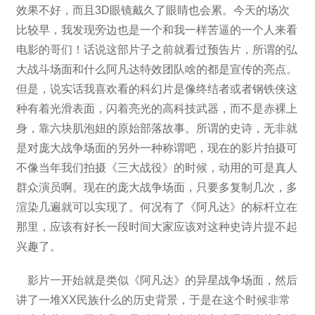
效果不好，而且3D眼镜戴久了眼睛也会累。今天的场次
比较早，我发现旁边也是一个和我一样苦逼的一个人来看
电影的哥们！话说这部片子之前就看过预告片，所谓的弘
大战斗场面和什么阿凡达特效团队啥的都是宣传的亮点。
但是，说实话我喜欢看的科幻片是像终结者或者钢铁侠这
种有着光滑表面，闪着亮光的高科技武器，而不是赤裸上
身，靠六块肌泡妞的原始部落故事。所谓的史诗，无非就
是对庞大战争场面的另外一种称谓吧，现在的影片拍摄可
不像当年我们拍摄《三大战役》的时候，动用的可是真人
群众演员啊。现在的庞大战争场面，只要多复制几次，多
渲染几遍就可以实现了。何况有了《阿凡达》的标杆立在
那里，应该有好长一段时间大家应该对这种史诗片提不起
兴趣了。
影片一开始就是类似《阿凡达》的异星战争场面，然后
讲了一堆XX民族什么的历史背景，于是在这个时候非常