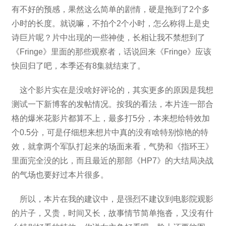
有不好的预感，果然这么简单的剧情，硬是拖到了2个多
小时的长度。就说嘛，不拍个2个小时，怎么称得上是史
诗巨片呢？片中出现的一些神使，长相让我不禁想到了
《Fringe》里面的那些观察者，话说回来《Fringe》应该
快回归了吧，本季还有8集就结束了。
这个影片实在是没啥好评论的，其实更多的原因是我想
测试一下新博客的发帖情况。按我的看法，本片连一部合
格的爆米花影片都算不上，最多打5分，本来想给特效加
个0.5分，可是仔细想来想片中真的没有啥特别惊艳的特
效，就拿两个军队打起来的场面来看，气势和《指环王》
里面完全没的比，而且最近的那部《HP7》的大结局决战
的气场也要好过本片很多。
所以，本片在我的建议中，是强烈不建议到电影院观影
的片子，又贵，时间又长，故事情节简单拖沓，又没有什