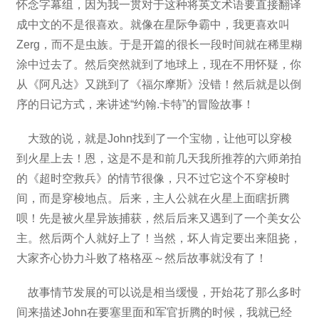
怀念字幕组，因为我一贯对于这种将英文术语要直接翻译
成中文的不是很喜欢。就像在星际争霸中，我更喜欢叫
Zerg，而不是虫族。于是开篇的很长一段时间就在稀里糊
涂中过去了。然后突然就到了地球上，现在不用怀疑，你
从《阿凡达》又跳到了《福尔摩斯》没错！然后就是以倒
序的日记方式，来讲述“约翰.卡特”的冒险故事！
大致的说，就是John找到了一个宝物，让他可以穿梭
到火星上去！恩，这是不是和前几天我所推荐的六师弟拍
的《超时空救兵》的情节很像，只不过它这个不穿梭时
间，而是穿梭地点。后来，主人公就在火星上面瞎折腾
呗！先是被火星异族捕获，然后后来又遇到了一个美女公
主。然后两个人就好上了！当然，坏人肯定要出来阻挠，
大家齐心协力斗败了格格巫～然后故事就没有了！
故事情节发展的可以说是相当缓慢，开始花了那么多时
间来描述John在要塞里面和军官折腾的时候，我就已经