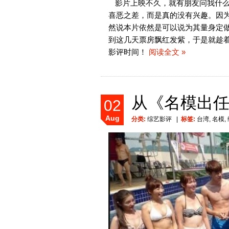
影片上映不久，就有朋友问我什
喜恶之差，而是真的没有兴趣。因
然说本片依然是可以说为其量身定
到这几天票房飘红发紫，于是就趁
影评时间！
阅读全文 »
从《名模出
02
Aug
分类:
综艺影评
|
标签:
台湾
,
名模
,