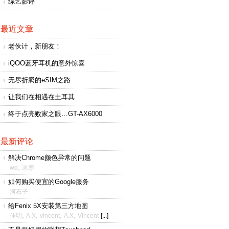
综艺影评
最近文章
老伙计，新朋友！
iQOO蓝牙耳机的意外惊喜
无尽折腾的eSIM之路
让我们在相遇在土耳其
终于点亮败家之眼…GT-AX6000
最新评论
解决Chrome颜色异常的问题
,
wd
冰寒
如何购买便宜的Google服务
河石子
给Fenix 5X安装第三方地图
,
,
,
,
佳明
A.X
vincent
A.X
Vincent
[...]