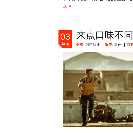
文 »
来点口味不
03
Aug
分类:
综艺影评
|
标签:
影评
|
共有