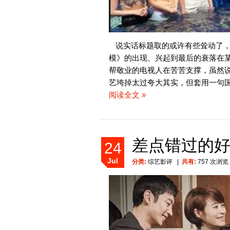
说实话标题取的或许有些耸动了
模》的出现、兴起到最后的衰落在
帮敬业的电视人在苦苦支撑，虽然
艺垮掉太过夸大其实，但套用一句
阅读全文 »
差点错过的
24
Jul
分类:
综艺影评
|
共有:
757 次浏览