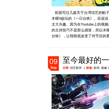
前面写过几篇关于台湾综艺的帖
木曜4超玩的《一日台铁》。应该
太大兴趣。因为在Youtube上的
的主持技巧不是那么感冒，所以木
台铁》，让我彻底改变了对节目的
至今最好的
09
Sep
分类:
综艺影评
|
标签:
影评
,
漫威
,