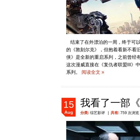
结束了在外漂泊的一周，终于可
的《敦刻尔克》，但抱着看新不看
侠》是全新的重启系列，之前曾经
这次漫威直接在《复仇者联盟III
系列。
阅读全文 »
我看了一部
15
Aug
分类:
综艺影评
|
共有:
759 次浏览